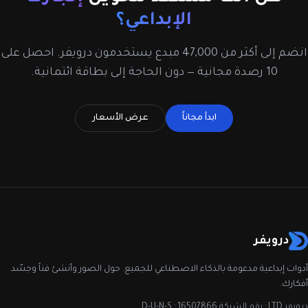
الإبداعي؟
انضم إلى أكثر من 47,000 مبدع يستخدمون درويفر. احصل على
10 رصدة مجانية — دون الحاجة إلى بطاقة ائتمانية.
ابدأ مجاناً
عرض الأسعار
درويفر
أدوات إبداعية مدعومة بالذكاء الاصطناعي للجميع. حول الصور وأنشئ فناً وجسّد
أفكارك.
درويفر LTD · رقم الشركة 16507866 · D-U-N-S