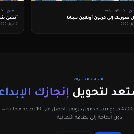
رح
5 دقائق قراءة
شرح
5 دقائق قراءة
ل صورتك إلى كرتون أونلاين مجاناً
أنشئ شخ
6 أبريل 2026
لا حاجة لاشتراك
عد لتحويل
إنجازك الإبداع
انضم إلى أكثر من 47,000 مبدع يستخدمون درويفر. احصل على 10 رصدة مجانية —
دون الحاجة إلى بطاقة ائتمانية.