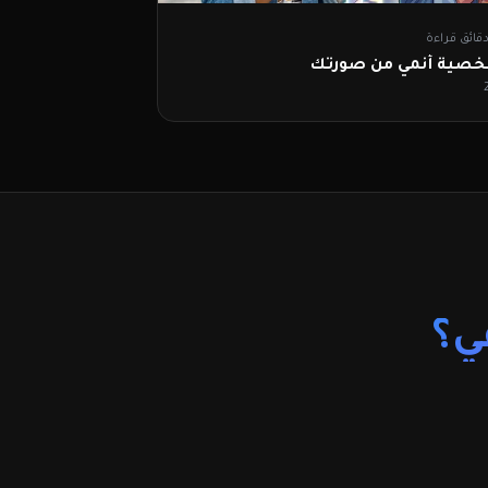
صية أنمي من صورتك
ي؟