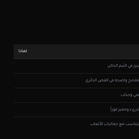
لماذا
برز في الثيم الداكن
لامح واضحة في القص الدائري
ني وجذاب
ريء ومميز فوراً
تناسب مع جماليات الألعاب