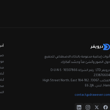
أدو
درويفر
صور
أدوات إبداعية مدعومة بالذكاء الاصطناعي للجميع.
مول
حول الصور وأنشئ فناً وجسّد أفكارك.
محس
درويفر LTD · رقم الشركة 16507866 · D-U-N-S
أداة
233876604
أدا
المكتب 13067، 182-184 High Street North، East
Ham، لندن، E6 2JA
محس
الن
contact@drawever.com