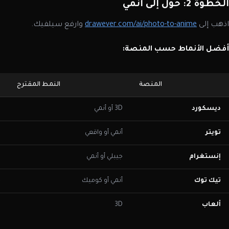
الخطوة 2: حوّل إلى أنمي
اذهب إلى
drawever.com/ai/photo-to-anime
وارفع سيلفيك.
أفضل الأنماط حسب المنصة:
المنصة
النمط المقترح
ديسكورد
3D أو أنمي
ي
تويتر
أنمي أو واقعي
م
إنستغرام
جيبلي أو أنمي
ف
تيك توك
أنمي أو كوميك
ج
ألعاب
3D
ي