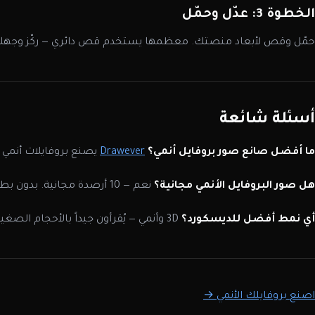
الخطوة 3: عدّل وحمّل
حمّل وقص لأبعاد منصتك. معظمها يستخدم قص دائري — ركّز وجهك
أسئلة شائعة
ما أفضل صانع صور بروفايل أنمي؟
Drawever
يصنع بروفايلات أنمي من ص
هل صور البروفايل الأنمي مجانية؟
نعم — 10 أرصدة مجانية. بدون بطاقة ائتمان.
أي نمط أفضل للديسكورد؟
3D وأنمي — يُقرأون جيداً بالأحجام الصغيرة ويبرزون في الثيم الداكن.
اصنع بروفايلك الأنمي →