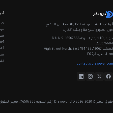
أدو
درويفر
صور
أدوات إبداعية مدعومة بالذكاء الاصطناعي للجميع.
مول
حول الصور وأنشئ فناً وجسّد أفكارك.
محس
درويفر LTD · رقم الشركة 16507866 · D-U-N-S
أداة
233876604
أدا
المكتب 13067، 182-184 High Street North، East
Ham، لندن، E6 2JA
محس
الن
contact@drawever.com
حقوق النشر © 2020–2026 Drawever LTD (رقم الشركة 16507866). جميع الحقوق محفوظة.