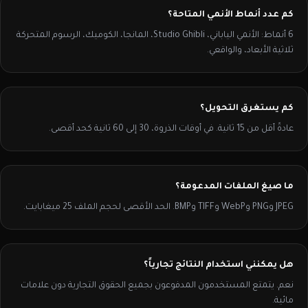
كم عدد أنماط الأنمي المتاحة؟
6 أنماط: الأنمي الياباني، Studio Ghibli، المانجا، الكوميك، الرسوم المتحركة
ثلاثية الأبعاد، والواقعي.
كم يستغرق التحويل؟
عادةً أقل من 15 ثانية. في أوقات الذروة، 30 إلى 60 ثانية كحد أقصى.
ما صيغ الملفات المدعومة؟
JPEG وPNG وWebP وTIFF وBMP. الحد الأقصى لحجم الملف 25 ميغابايت.
هل يمكنني استخدام النتائج تجارياً؟
نعم. يتمتع المستخدمون المدفوعون بجميع الحقوق التجارية دون علامات
مائية.