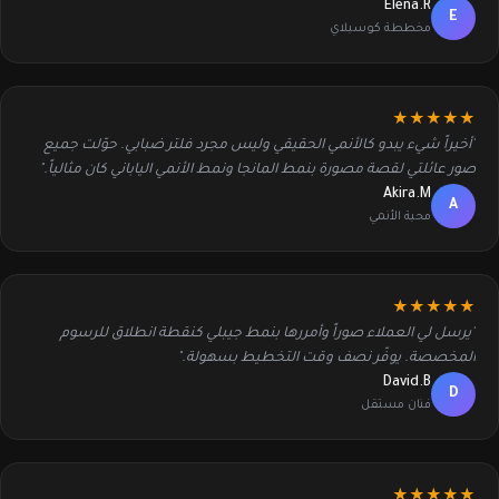
Elena.R
E
مخططة كوسبلاي
★★★★★
"أخيراً شيء يبدو كالأنمي الحقيقي وليس مجرد فلتر ضبابي. حوّلت جميع
صور عائلتي لقصة مصورة بنمط المانجا ونمط الأنمي الياباني كان مثالياً."
Akira.M
A
محبة الأنمي
★★★★★
"يرسل لي العملاء صوراً وأمررها بنمط جيبلي كنقطة انطلاق للرسوم
المخصصة. يوفّر نصف وقت التخطيط بسهولة."
David.B
D
فنان مستقل
★★★★★