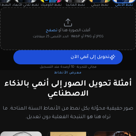
نمط الأنمي
نمط جيبلي
نمط المانجا
نمط الكوميك
نمط ثلاثي الأبعاد
النمط ا
أفلت الصورة هنا أو
تصفح
JPEG أو PNG أو WebP · الحد الأقصى 25 ميغابايت
تحويل إلى أنمي الآن
مجاني للتجربة · 10 أرصدة عند التسجيل
معرض الأنماط
أمثلة تحويل الصور إلى أنمي بالذكاء
الاصطناعي
صور حقيقية محوّلة بكل نمط من الأنماط الستة المتاحة. ما
تراه هنا هو النتيجة الفعلية دون تعديل.