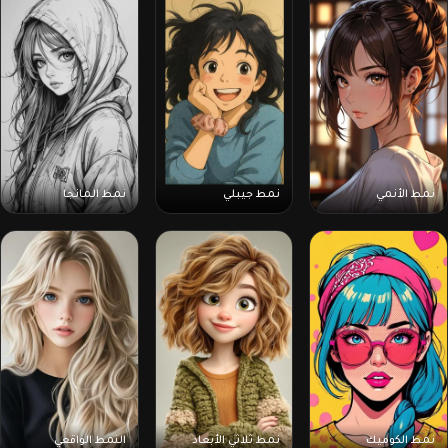
نمط الأنمي
نمط جيبلي
نمط المانجا
نمط الكوميك
نمط ثلاثي الأبعاد
النمط الواقعي