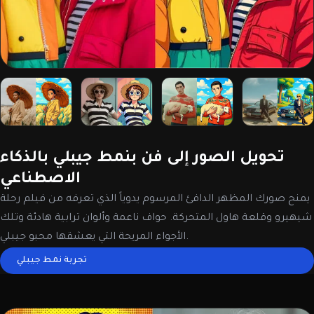
تحويل الصور إلى فن بنمط جيبلي بالذكاء
الاصطناعي
يمنح صورك المظهر الدافئ المرسوم يدوياً الذي تعرفه من فيلم رحلة
شيهيرو وقلعة هاول المتحركة. حواف ناعمة وألوان ترابية هادئة وتلك
الأجواء المريحة التي يعشقها محبو جيبلي.
تجربة نمط جيبلي