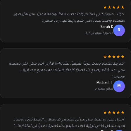
★★★★★
"حوّلت صورة كلبي كاختبار واحتفظت فعلاً بوجهه مميزاً. الآن أمرّر صور
العملاء وأقدّم نسخ أنمي كميزة إضافية. ربح سهل."
Sarah.K
S
مصورة فوتوغرافية
★★★★☆
"شريط الشدة يُحدث فرقاً حقيقياً. عند 40% لا أزال أبدو مثلي لكن بلمسة
أنمي. عند 80% يصبح شخصية كاملة. أستخدمه لجميع مصغرات
يوتيوب."
Michael.T
M
صانع محتوى
★★★★★
"أحمّل صور مرجعية قبل بدء أي مشروع كوسبلاي. النمط ثلاثي الأبعاد
مفيد بشكل خاص لرؤية كيف ستبدو الشخصية فعلياً في ثلاثة أبعاد."