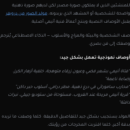
للمنشئين الذين لا يملكون صورة مصدر لكن لديهم صورة ذهنية
واضحة للشخصية أو المشهد الذي يريدونه،
مولد الصور من درويفر
يقبل الأوصاف النصية وينتج أعمالاً فنية أنيمي أصلية.
صف الشخصية والبيئة والمزاج والأسلوب — الذكاء الاصطناعي يُترجم
وصفك إلى فن بصري.
أوصاف نموذجية تعمل بشكل جيد:
“فتاة أنيمي بشعر فضي وعيون زرقاء متوهجة، خلفية أزهار الكرز،
إضاءة ناعمة”
“محارب سامورائي في درع ذهبية، مطر درامي، أسلوب حبر داكن”
“قرية أنيمي مريحة عند الغروب، مستوحاة من ستوديو جيبلي، نبرات
دافئة”
المولد يستجيب بشكل جيد للتفاصيل الدقيقة. كلما وصفت ما تريده
بدقة أكبر، كلما اقتربت المخرجات من رؤيتك.