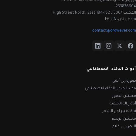
درويفر LTD · رقم الشركة 16507866 · D-U-N-S
233876604
المكتب 13067، 182-184 High Street North، East
Ham، لندن، E6 2JA
contact@drawever.com
أدوات الذكاء الاصطناعي
صورة إلى أنمي
مولد الصور بالذكاء الاصطناعي
محسّن الصور
أداة إزالة الخلفية
أداة تغيير لون الشعر
محسّن الرسم
النص إلى كلام