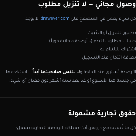
وصول مجاني — لا تنزيل مطلوب
كل شيء يعمل في المتصفح على
drawever.com
. لا يوجد:
تطبيق للتنزيل أو التثبيت
حساب مطلوب للبدء (١٠ أرصدة مجانية فوراً)
اشتراك للالتزام به
بطاقة ائتمان عند التسجيل
الأرصدة تُشترى عند الحاجة و
لا تنتهي صلاحيتها أبداً
— استخدمها
في جلسة هذا الأسبوع أو عُد بعد ستة أشهر دون فقدان أي شيء.
حقوق تجارية مشمولة
كل ما تُنشئه مع درويفر، أنت تمتلكه. الرخصة التجارية تشمل: