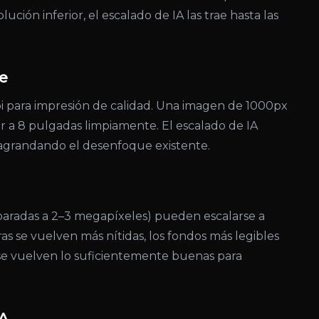
ión inferior, el escalado de IA las trae hasta las
de
i para impresión de calidad. Una imagen de 1000px
 a 8 pulgadas limpiamente. El escalado de IA
 agrandando el desenfoque existente.
sparadas a 2–3 megapíxeles) pueden escalarse a
as se vuelven más nítidas, los fondos más legibles
se vuelven lo suficientemente buenas para
IA