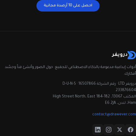
احصل على 10 أرصدة مجانية
درويفر
أدوات إبداعية مدعومة بالذكاء الاصطناعي للجميع. حول الصور وأنشئ فناً وجسّد
أفكارك.
درويفر LTD · رقم الشركة 16507866 · D-U-N-S
233876604
المكتب 13067، 182-184 High Street North، East
Ham، لندن، E6 2JA
contact@drawever.com