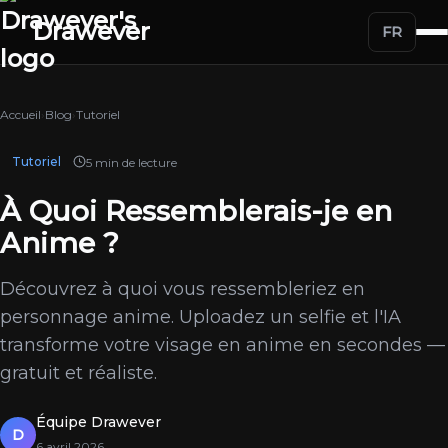
Drawever
FR
Accueil
›
Blog
›
Tutoriel
Tutoriel
5 min de lecture
À Quoi Ressemblerais-je en
Anime ?
Découvrez à quoi vous ressembleriez en
personnage anime. Uploadez un selfie et l'IA
transforme votre visage en anime en secondes —
gratuit et réaliste.
Équipe Drawever
D
6 avril 2026