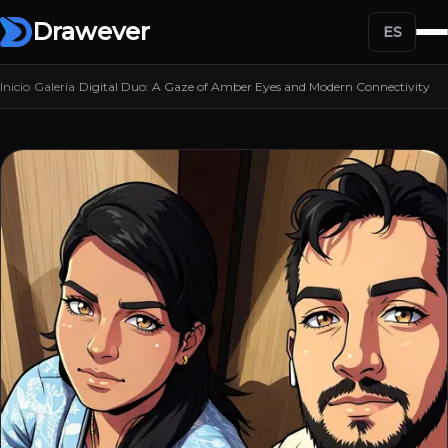
Drawever
ES
Inicio
›
Galería
›
Digital Duo: A Gaze of Amber Eyes and Modern Connectivity