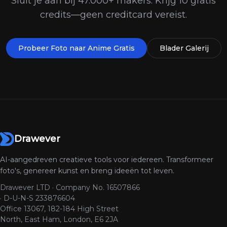
Sluit je aan bij 47.000+ makers. Krijg 10 gratis
credits—geen creditcard vereist.
Probeer Foto naar Anime Gratis
Blader Galerij
Drawever
AI-aangedreven creatieve tools voor iedereen. Transformeer
foto's, genereer kunst en breng ideeën tot leven.
Drawever LTD · Company No. 16507866
· D-U-N-S 233876604
Office 13067, 182-184 High Street
North, East Ham, London, E6 2JA