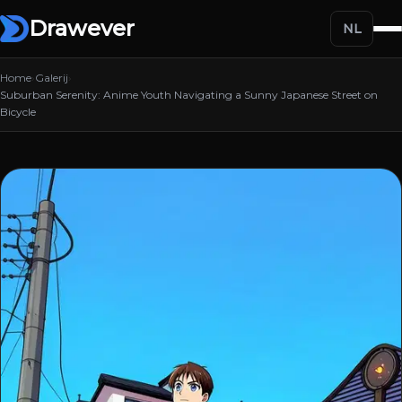
Drawever
NL
Home
›
Galerij
›
Suburban Serenity: Anime Youth Navigating a Sunny Japanese Street on
Bicycle